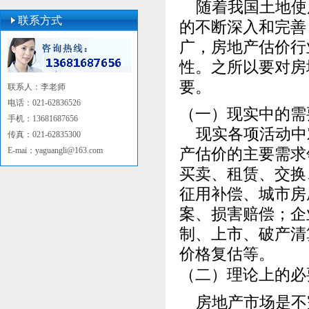
随着我国土地使
联系方式
的不断深入和完善
广，房地产估价行
性。之所以要对房
要。
联系人：李老师
电话：021-62836526
（一）现实中的需
手机：13681687656
现实各项活动中
传真：021-62835300
产估价的主要需求
E-mai：
yaguangli@163.com
买卖、租赁、交换
征用补偿、城市房
案、损害赔偿；企
制、上市、破产清
价格复估等。
（二）理论上的必
房地产市场是不